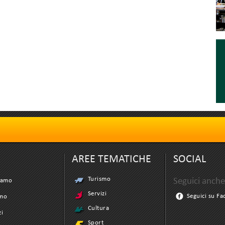
AREE TEMATICHE
SOCIAL
Turismo
Seguici anche
iamo
Servizi
Seguici su F
smo
Cultura
zi
Sport