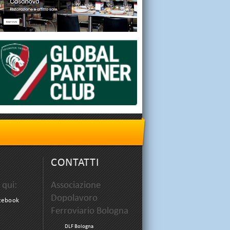
CONTATTI
 qui:
Associazione
Dopolavoro
acebook
Ferroviario Bologna
DLF Bologna