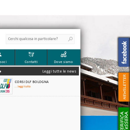
Aggiornamento annuale
Concessioni di Viaggio per gli ex
dipendenti del Gruppo Ferrovie
dello Stato
...leggi tutto
Welfare 2025 riservato Soci
Ferrovieri e Pensionati
...leggi tutto
Guida alle convenzioni 2024
...leggi tutto
soci
Contatti
Dove siamo
Corsi Fumetto - illustrazione
2025-2026
Leggi tutte le news
...leggi tutto
CORSI DLF BOLOGNA
...leggi tutto