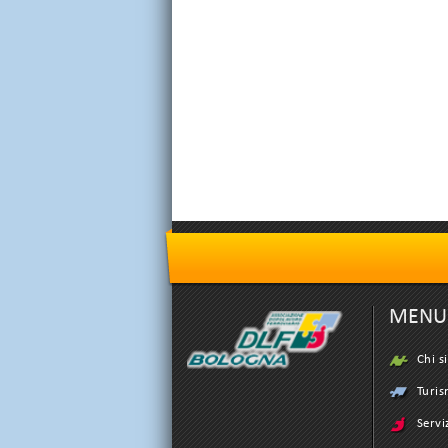
MENU
Chi s
Turi
Servi